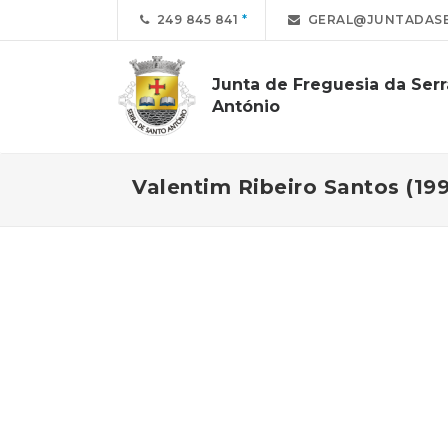
249 845 841
GERAL@JUNTADASE
Junta de Freguesia da Ser
António
Valentim Ribeiro Santos (199