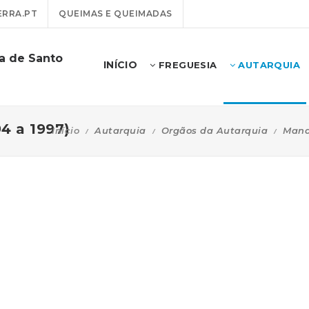
RRA.PT
QUEIMAS E QUEIMADAS
ra de Santo
INÍCIO
FREGUESIA
AUTARQUIA
4 a 1997)
Início
Autarquia
Orgãos da Autarquia
Mand