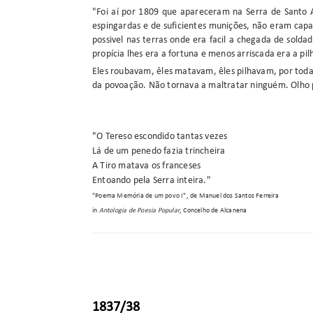
"Foi aí por 1809 que apareceram na Serra de Santo 
espingardas e de suficientes munições, não eram capa
possivel nas terras onde era facil a chegada de sold
propícia lhes era a fortuna e menos arriscada era a pi
Eles roubavam, êles matavam, êles pilhavam, por toda
da povoação. Não tornava a maltratar ninguém. Olho p
"O Tereso escondido tantas vezes
Lá de um penedo fazia trincheira
A Tiro matava os franceses
Entoando pela Serra inteira."
"Poema Memória de um povo I", de Manuel dos Santos Ferreira
in
Antologia de Poesia Popular
, Concelho de Alcanena
1837/38