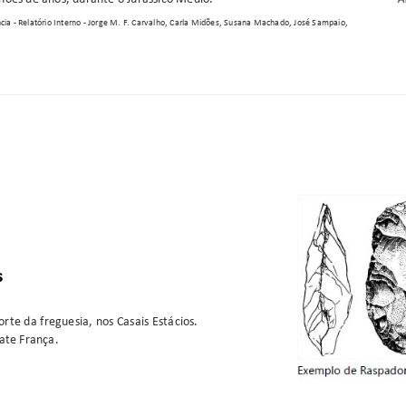
cia - Relatório Interno - Jorge M. F. Carvalho, Carla Midões, Susana Machado, José Sampaio,
s
orte da freguesia, nos Casais Estácios.
ate França.