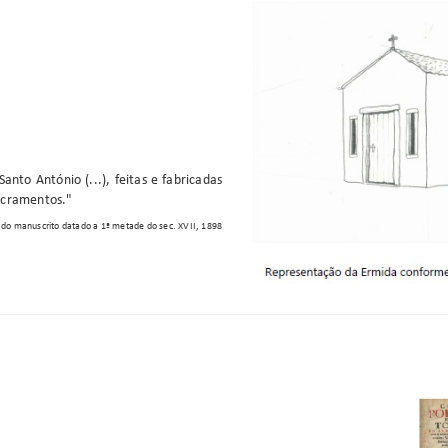
nto António (...), feitas e fabricadas
acramentos."
. do manuscrito datado a 1ª metade do sec. XVII, 1898