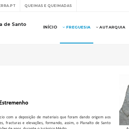
RRA.PT
QUEIMAS E QUEIMADAS
ra de Santo
INÍCIO
FREGUESIA
AUTARQUIA
 Estremenho
ício com a deposição de materiais que foram dando origem aos
s, fracturas e elevações, formando, assim, o Planalto de Santo
hões de anos, durante o Jurássico Médio.