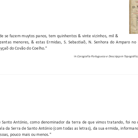
de se fazem muytos panos, tem quinhentos & vinte vizinhos, mil &
ezentas menores, & estas Ermidas, S. Sebastiaõ, N. Senhora do Amparo no l
eyçaõ do Covão do Coelho."
in
Corografia Portugueza e Descripçam Topográfic
 Santo António, como denominador da terra de que vimos tratando, foi n
ala da Serra de Santo António (com todas as letras), da sua ermida, informa
ssoas, pouco mais ou menos."