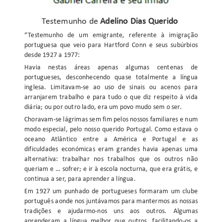
Testemunho de
Adelino Dias Querido
“Testemunho de um emigrante, referente à imigração
portuguesa que veio para Hartford Conn e seus subúrbios
desde 1927 a 1977:
Havia nestas áreas apenas algumas centenas de
portugueses, desconhecendo quase totalmente a língua
inglesa. Limitavam-se ao uso de sinais ou acenos para
arranjarem trabalho e para tudo o que diz respeito à vida
diária; ou por outro lado, era um povo mudo sem o ser.
Choravam-se lágrimas sem fim pelos nossos familiares e num
modo especial, pelo nosso querido Portugal. Como estava o
oceano Atlântico entre a América e Portugal e as
dificuldades económicas eram grandes havia apenas uma
alternativa: trabalhar nos trabalhos que os outros não
queriam e … sofrer; e ir à escola nocturna, que era grátis, e
continua a ser, para aprender a língua.
Em 1927 um punhado de portugueses formaram um clube
português aonde nos juntávamos para mantermos as nossas
tradições e ajudarmo-nos uns aos outros. Algumas
aprenderam a língua melhor que outros, facilitando-os a