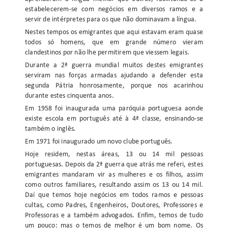
estabelecerem-se com negócios em diversos ramos e a
servir de intérpretes para os que não dominavam a língua.
Nestes tempos os emigrantes que aqui estavam eram quase
todos só homens, que em grande número vieram
clandestinos por não lhe permitirem que viessem legais.
Durante a 2ª guerra mundial muitos destes emigrantes
serviram nas forças armadas ajudando a defender esta
segunda Pátria honrosamente, porque nos acarinhou
durante estes cinquenta anos.
Em 1958 foi inaugurada uma paróquia portuguesa aonde
existe escola em português até à 4ª classe, ensinando-se
também o inglês.
Em 1971 foi inaugurado um novo clube português.
Hoje residem, nestas áreas, 13 ou 14 mil pessoas
portuguesas. Depois da 2ª guerra que atrás me referi, estes
emigrantes mandaram vir as mulheres e os filhos, assim
como outros familiares, resultando assim os 13 ou 14 mil.
Daí que temos hoje negócios em todos ramos e pessoas
cultas, como Padres, Engenheiros, Doutores, Professores e
Professoras e a também advogados. Enfim, temos de tudo
um pouco: mas o temos de melhor é um bom nome. Os