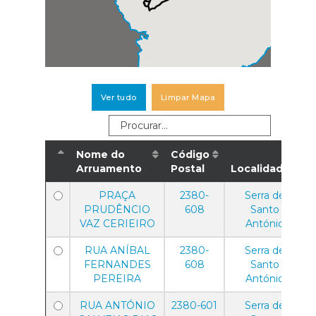
Ver tudo
Limpar Mapa
Nome do
Código
Arruamento
Postal
Localidade
PRAÇA
2380-
Serra de
PRUDÊNCIO
608
Santo
VAZ CERIEIRO
António
RUA ANÍBAL
2380-
Serra de
FERNANDES
608
Santo
PEREIRA
António
RUA ANTÓNIO
2380-601
Serra de