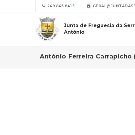
249 845 841
GERAL@JUNTADASE
Junta de Freguesia da Ser
António
António Ferreira Carrapicho 