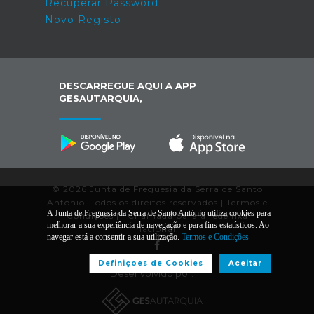
Recuperar Password
Novo Registo
DESCARREGUE AQUI A APP
GESAUTARQUIA,
© 2026 Junta de Freguesia da Serra de Santo
António. Todos os direitos reservados |
Termos e
A Junta de Freguesia da Serra de Santo António utiliza cookies para
Condições
|
*
Chamada para a rede fixa
melhorar a sua experiência de navegação e para fins estatísticos. Ao
nacional.
navegar está a consentir a sua utilização.
Termos e Condições
Definiçoes de Cookies
Aceitar
Desenvolvido por: