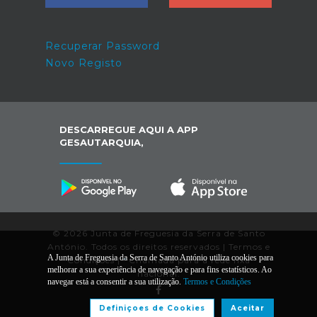
Recuperar Password
Novo Registo
DESCARREGUE AQUI A APP
GESAUTARQUIA,
© 2026 Junta de Freguesia da Serra de Santo
António. Todos os direitos reservados |
Termos e
A Junta de Freguesia da Serra de Santo António utiliza cookies para
Condições
|
*
Chamada para a rede fixa
melhorar a sua experiência de navegação e para fins estatísticos. Ao
nacional.
navegar está a consentir a sua utilização.
Termos e Condições
Definiçoes de Cookies
Aceitar