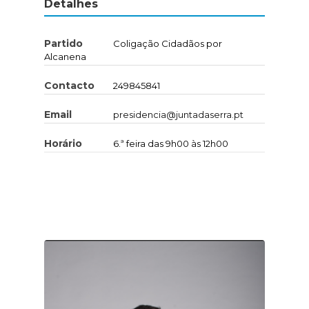
Detalhes
Partido
Coligação Cidadãos por
Alcanena
Contacto
249845841
Email
presidencia@juntadaserra.pt
Horário
6.ª feira das 9h00 às 12h00