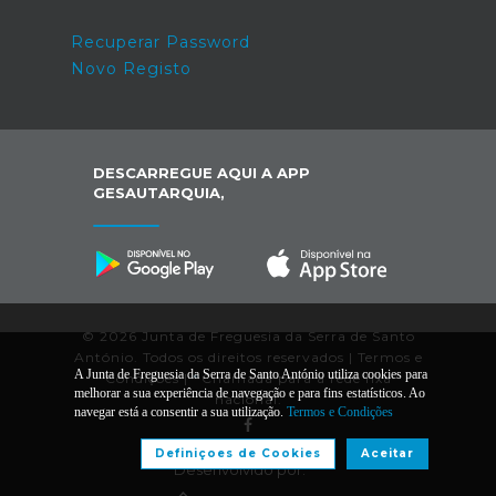
Recuperar Password
Novo Registo
DESCARREGUE AQUI A APP
GESAUTARQUIA,
© 2026 Junta de Freguesia da Serra de Santo
António. Todos os direitos reservados |
Termos e
A Junta de Freguesia da Serra de Santo António utiliza cookies para
Condições
|
*
Chamada para a rede fixa
melhorar a sua experiência de navegação e para fins estatísticos. Ao
nacional.
navegar está a consentir a sua utilização.
Termos e Condições
Definiçoes de Cookies
Aceitar
Desenvolvido por: