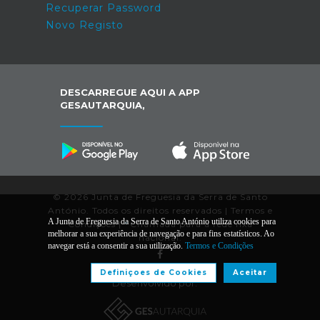
Recuperar Password
Novo Registo
DESCARREGUE AQUI A APP
GESAUTARQUIA,
© 2026 Junta de Freguesia da Serra de Santo
António. Todos os direitos reservados |
Termos e
A Junta de Freguesia da Serra de Santo António utiliza cookies para
Condições
|
*
Chamada para a rede fixa
melhorar a sua experiência de navegação e para fins estatísticos. Ao
nacional.
navegar está a consentir a sua utilização.
Termos e Condições
Definiçoes de Cookies
Aceitar
Desenvolvido por: