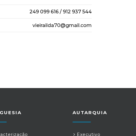
249 099 616 / 912 937 544
vieirailda70@gmail.com
GUESIA
AUTARQUIA
acterização
Executivo