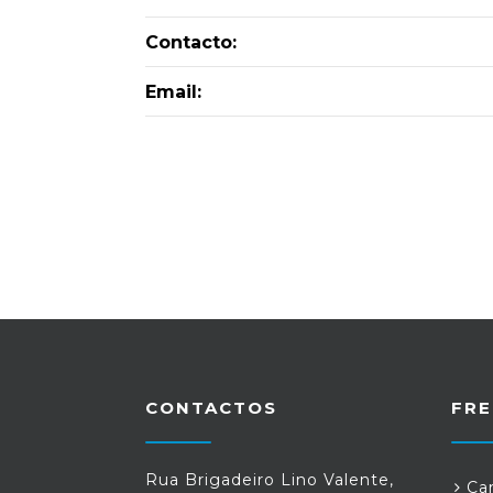
Contacto:
Email:
CONTACTOS
FRE
Rua Brigadeiro Lino Valente,
Car