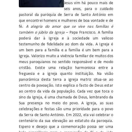
Jesus vim há pouco mais de
seis anos, para o cuidado
pastoral da paróquia de Serra de Santo António em
que encontrei homens e mulheres de boa vontade e de
fé.
A alegria do amor que se vive nas famílias é
também o júbilo da Igreja
– Papa Francisco. A família
poderá dar à Igreja e à sociedade um valioso
testemunho de fidelidade ao dom da vida. A Igreja é
um bem para a família e a família é um bem para a
Igreja. Valorizo muito a vivência familiar de muitos dos
meus paroquianos no sentido responsável e de modo
cristão. Existe uma relação harmoniosa entre a
freguesia e a igreja quanto instituição. Na visão
panorâmica desta terra a igreja matriz situa-se ao
centro da povoação. Isto explica o facto de Deus estar
ao centro da vida da população. Cada vez que toca o
sino da Igreja, é uma chamada de Deus, lembrando da
Sua presença no meio do povo. A igreja, as suas
celebrações e festas são uma prioridade para o povo
da Serra de Santo António. Em 2022, ela vai celebrar o
centenário da sua elevação ao estatuto da paroquia.
Espero e desejo que a comemoração possa ser uma