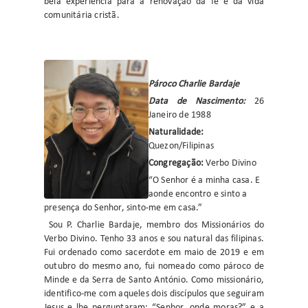
bela experiência para a renovação da fé e da vida
comunitária cristã.
Pároco Charlie Bardaje
Data de Nascimento:
26
Janeiro de 1988
Naturalidade:
Quezon/Filipinas
Congregação:
Verbo Divino
“O Senhor é a minha casa. E
aonde encontro e sinto a
presença do Senhor, sinto-me em casa.”
Sou P. Charlie Bardaje, membro dos Missionários do
Verbo Divino. Tenho 33 anos e sou natural das filipinas.
Fui ordenado como sacerdote em maio de 2019 e em
outubro do mesmo ano, fui nomeado como pároco de
Minde e da Serra de Santo António. Como missionário,
identifico-me com aqueles dois discípulos que seguiram
Jesus e lhe perguntaram: “Senhor, onde moras?” e a